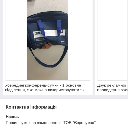
Усередині конференц-сумки - 1 основне
Друк рекламної 
відділення, яке можна використовувати як
проведення захо
для зберігання роздаткових матеріалів, так і
формату А4, ме
для ноутбука. Довга та зручна ручка через
шовкотрафарет.
плече дозволяють підрегулювати довжину
Контактна інформація
під людину будь-якого зросту та габаритів.
Назва:
Пошив сумок на замовлення - ТОВ "Євросумка"