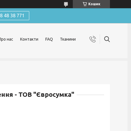
Кошик
 48 38 771
Про нас
Контакти
FAQ
Тканини
ння - ТОВ "Євросумка"