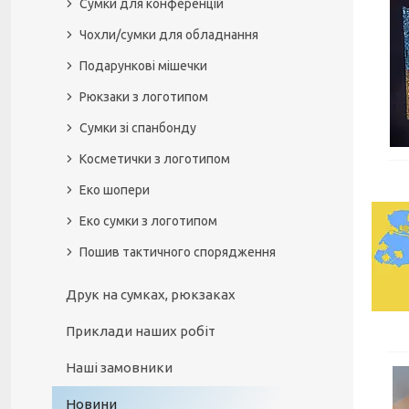
Сумки для конференцій
Чохли/сумки для обладнання
Подарункові мішечки
Рюкзаки з логотипом
Сумки зі спанбонду
Косметички з логотипом
Еко шопери
Еко сумки з логотипом
Пошив тактичного спорядження
Друк на сумках, рюкзаках
Приклади наших робіт
Наші замовники
Новини