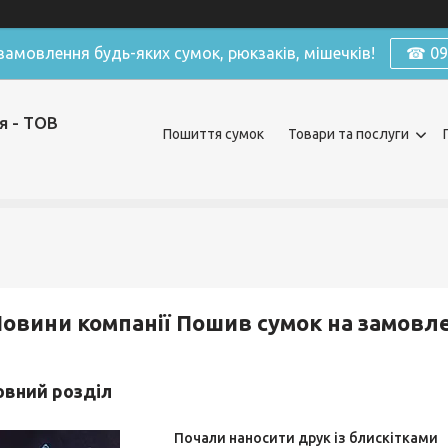
амовлення будь-яких сумок, рюкзаків, мішечків!
☎ 098
я - ТОВ
Пошиття сумок
Товари та послуги
овини компанії Пошив сумок на замовле
новний розділ
Почали наносити друк із блискітками