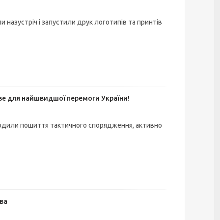
ли назустріч і запустили друк логотипів та принтів
е для найшвидшої перемоги України!
одили пошиття тактичного спорядження, активно
ва