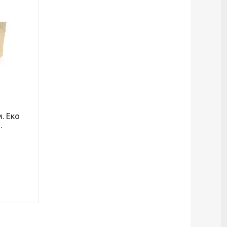
. Еко
.