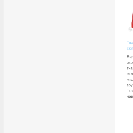
Тка
ск
Вир
еко
тка
скл
міш
зру
Тка
нав