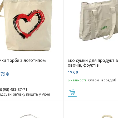
мки торби з логотипом
Еко сумки для продуктів
овочів, фруктів
135 ₴
 79 ₴
В наявності
Оптом і в роздріб
0 (98) 483-87-71
Купити
відсутн. зв'язку пишіть у Viber