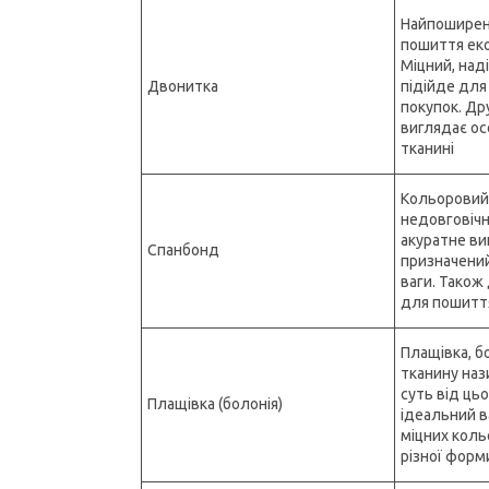
Найпоширен
пошиття еко
Міцний, над
Двонитка
підійде для
покупок. Др
виглядає ос
тканині
Кольоровий 
недовговічн
акуратне ви
Спанбонд
призначений
ваги. Також
для пошиття
Плащівка, бо
тканину наз
суть від цьо
Плащівка (болонія)
ідеальний в
міцних коль
різної форм