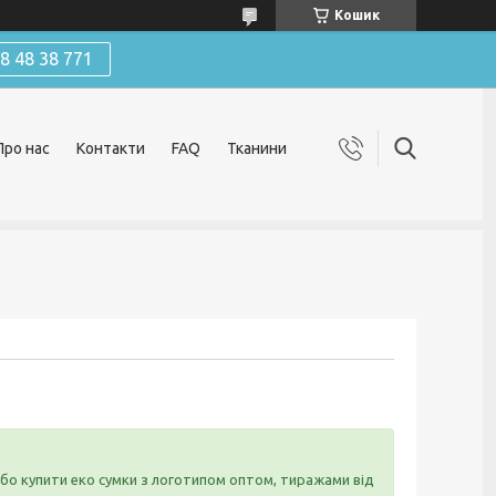
Кошик
 48 38 771
Про нас
Контакти
FAQ
Тканини
о купити еко сумки з логотипом оптом, тиражами від