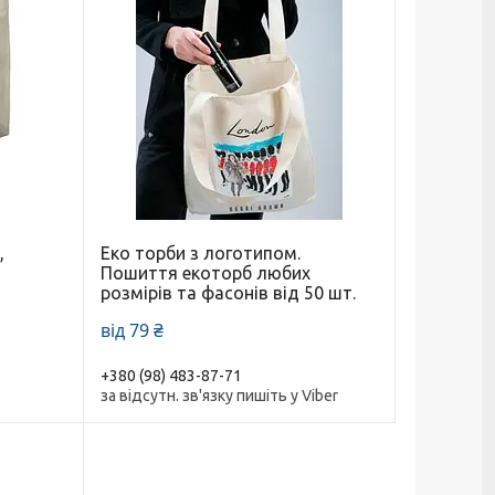
,
Еко торби з логотипом.
Пошиття екоторб любих
розмірів та фасонів від 50 шт.
від 79 ₴
+380 (98) 483-87-71
за відсутн. зв'язку пишіть у Viber