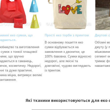
нинні еко сумки, що
Прості еко торби з принтом
Джутові 
ладаються.
В основному пошиття еко
Об'ємні м
обництво та виготовлення
сумки відбувається на
джуту (у 
 сумок з тонкої плащової
замовлення з двонитки, це
мішковини
нини, що зручно
100% бавовна. Сумки відносно
сегмент е
адаються в гаманець,
недорогі, але якісні та
тримає фо
ечок, косметичку. Недорогі,
довговічні, чудово виглядають
навантаже
чні та дуже практичні.
із принтом.
нина міцна, витримує великі
антаження.
Які тканини використовуються для еко 