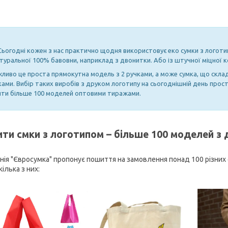
Сьогодні кожен з нас практично щодня використовує еко сумки з логот
атуральної 100% бавовни, наприклад з двонитки. Або із штучної міцної 
ливо це проста прямокутна модель з 2 ручками, а може сумка, що склад
ками. Вибір таких виробів з друком логотипу на сьогоднішній день прос
ити більше 100 моделей оптовими тиражами.
ити смки з логотипом – більше 100 моделей з 
нія "Євросумка" пропонує пошиття на замовлення понад 100 різних
ілька з них: