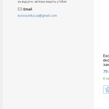
за відсутн. зв'язку пишіть у Viber
eurosumka.ua@gmail.com
Ек
еко
за
79 
В н