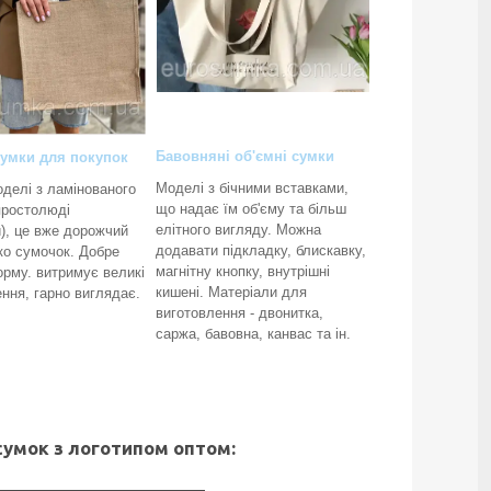
Бавовняні об'ємні сумки
сумки для покупок
Моделі з бічними вставками,
оделі з ламінованого
що надає їм об'єму та більш
простолюді
елітного вигляду. Можна
), це вже дорожчий
додавати підкладку, блискавку,
ко сумочок. Добре
магнітну кнопку, внутрішні
рму. витримує великі
кишені. Матеріали для
ння, гарно виглядає.
виготовлення - двонитка,
саржа, бавовна, канвас та ін.
сумок з логотипом оптом: