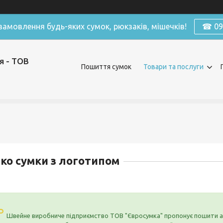
амовлення будь-яких сумок, рюкзаків, мішечків!
☎ 098
я - ТОВ
Пошиття сумок
Товари та послуги
ко сумки з логотипом
Швейне виробниче підприємство ТОВ "Євросумка" пропонує пошити аб