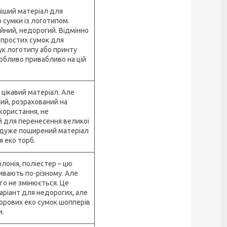
іший матеріал для
 сумки із логотипом.
ійний, недорогий. Відмінно
 простих сумок для
ук логотипу або принту
обливо привабливо на цій
цікавий матеріал. Але
ий, розрахований на
користання, не
 для перенесення великої
 дуже поширений матеріал
 еко торб.
лонія, поліестер – цю
ивають по-різному. Але
го не змінюється. Це
аріант для недорогих, але
орових еко сумок шопперів
и.