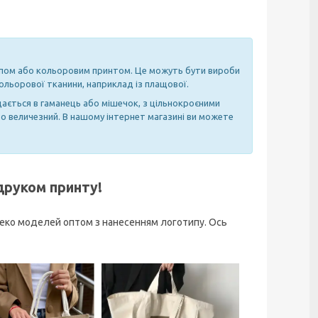
ипом або кольоровим принтом. Це можуть бути вироби
кольорової тканини, наприклад із плащової.
ається в гаманець або мішечок, з цільнокроєними
то величезний. В нашому інтернет магазині ви можете
друком принту!
 еко моделей оптом з нанесенням логотипу. Ось