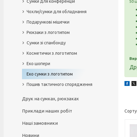
Сумки для конференцій
50 
Чохли/сумки для обладнання
Подарункові мішечки
Рюкзаки з логотипом
Сумки зі спанбонду
Косметички з логотипом
Вир
Еко шопери
Др
Еко сумки з логотипом
Пошив тактичного спорядження
Друк на сумках, рюкзаках
Приклади наших робіт
Наші замовники
Новини