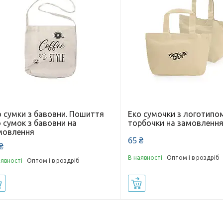
о сумки з бавовни. Пошиття
Еко сумочки з логотипом
 сумок з бавовни на
торбочки на замовлення
мовлення
65 ₴
₴
В наявності
Оптом і в роздріб
аявності
Оптом і в роздріб
Купити
Купити