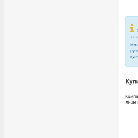
з н
Мож
руч
куп
Куп
Компа
лише к