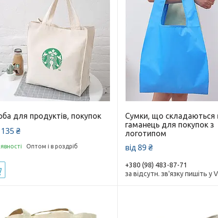
рба для продуктів, покупок
Сумки, що складаються 
гаманець для покупок з
 135 ₴
логотипом
від 89 ₴
аявності
Оптом і в роздріб
+380 (98) 483-87-71
Купити
за відсутн. зв'язку пишіть у V