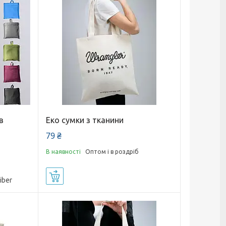
в
Еко сумки з тканини
79 ₴
В наявності
Оптом і в роздріб
Купити
iber