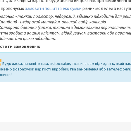
 шт., але кінцева вартість буде значно вищою, ніж при замовленні в
 пропонуємо
замовити пошиття еко сумки
різних моделей з наступ
Болонья - тонкий поліестер, недорогий, відмінно підходить для рекл
Спанбонд - недорогий матеріал, великий вибір кольорів
Кольорова бавовна (саржа, тканина з діагональним переплетенням 
чете зробити вашим клієнтам, відвідувачам виставки або партнер
йбільше для цього підходить.
стити замовлення:
Будь ласка, напишіть нам, які розміри, тканина вам підходять, який н
онаємо розрахунок вартості виробництва замовлення або зателефонуєм
рнення!