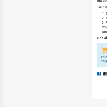
від 50
Також
хо
на
Розмі
вик
зве