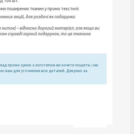
ід 100 шт.
них поширених тканин у промо текстилі:
амних акцій, для роздачі як подарунки
ниток) – відносно дорогий матеріал, але якщо ви
ам справді гарний подарунок, то ця тканина
аклад промо сумок з логотипом ви хочете пошити, і ми
о вам для уточнення всіх деталей. Дякуємо за