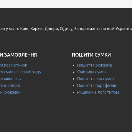
у місто Київ, Харків, Дніпро, Одесу, Запоріжжя та по всій Україн
И ЗАМОВЛЕННЯ
ПОШИТИ СУМКИ
я косметичок
Пошиття рюкзаків
я сумок зі спанбонду
Фабрика сумок
я мішечків
Пошиття еко сумок
я шоперів
Пошиття портфелів
ні рюкзаки
Мішечки з логотипом