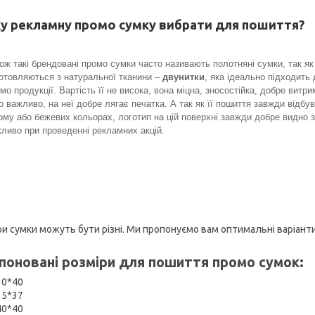
у рекламну промо сумку вибрати для пошиття?
ож такі брендовані промо сумки часто називають полотняні сумки, так як
отовляються з натуральної тканини –
двунитки
, яка ідеально підходить
мо продукції. Вартість її не висока, вона міцна, зносостійка, добре витр
о важливо, на неї добре лягає печатка. А так як її пошиття завжди відбу
ому або бежевих кольорах, логотип на цій поверхні завжди добре видно 
ливо при проведенні рекламних акцій.
ри сумки можуть бути різні. Ми пропонуємо вам оптимальні варіанти
поновані розміри для пошиття промо сумок:
30*40
35*37
40*40