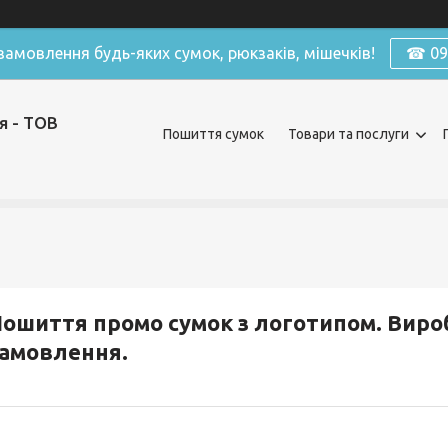
амовлення будь-яких сумок, рюкзаків, мішечків!
☎ 098
я - ТОВ
Пошиття сумок
Товари та послуги
ошиття промо сумок з логотипом. Виро
амовлення.