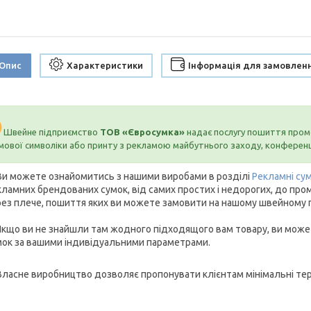
Опис
Характеристики
Інформація для замовлен
Швейне підприємство
ТОВ «Євросумка»
надає послугу пошиття промо
мової символіки або принту з рекламою майбутнього заходу, конференці
Ви можете ознайомитись з нашими виробами в розділі
Рекламні су
ламних брендованих сумок, від самих простих і недорогих, до пром
рез плече, пошиття яких ви можете замовити на нашому швейному 
Якщо ви не знайшли там жодного підходящого вам товару, ви може
мок за вашими індивідуальними параметрами.
Власне виробництво дозволяє пропонувати клієнтам мінімальні тер