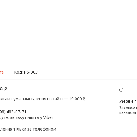
га
Код:
PS-003
9 ₴
альна сума замовлення на сайті — 10 000 ₴
Законом не передбачено повернення та обмін даного товару
98) 483-87-71
належної
сутн. зв'язку пишіть у Viber
лення тільки за телефоном