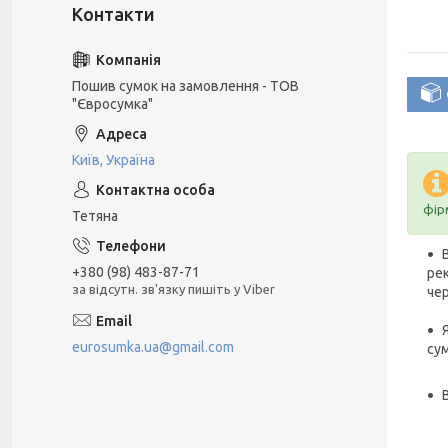
Пошив сумок на замовлення - ТОВ
"Євросумка"
Київ, Україна
фір
Тетяна
+380 (98) 483-87-71
рек
за відсутн. зв'язку пишіть у Viber
че
eurosumka.ua@gmail.com
су