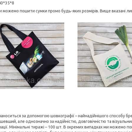
40*35*8
и можемо пошити сумки промо будь-яких розмірів. Вище вказані ли
наноситься за допомогою шовкографії – найнадійнішого способу бре
шевший, але однозначно за надійністю, довговічністю та візуальн
мації. Мінімальні тиражі – 100 шт. В окремих випадках ми можемо 