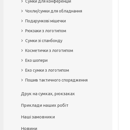
Сумки для конференцій
Чохли/сумки для обладнання
Подарункові мішечки
Рюкзаки з логотипом
Сумки зі спанбонду
Косметички з логотипом
Еко шопери
Еко сумки з логотипом
Пошив тактичного спорядження
Друк на сумках, рюкзаках
Приклади наших робіт
Наші замовники
Новини