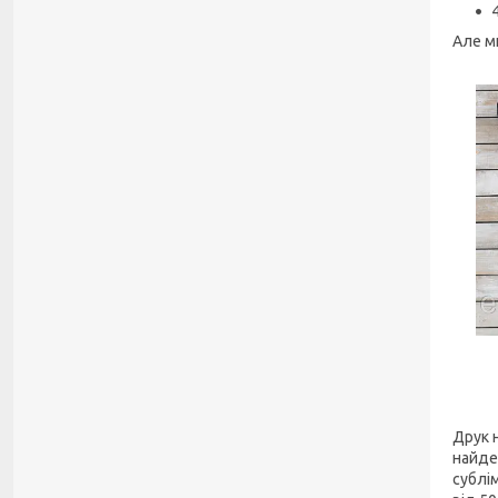
Але м
Друк 
найде
сублі