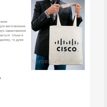
 вони
 для виготовлення
имує навантаження.
вається тільки в
здалеку, то дуже
.