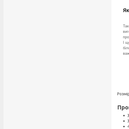
Як
Так
виг
про
І щ
біл
важ
Розмі
Про