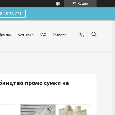
Кошик
 48 38 771
Про нас
Контакти
FAQ
Тканини
бництво промо сумки на