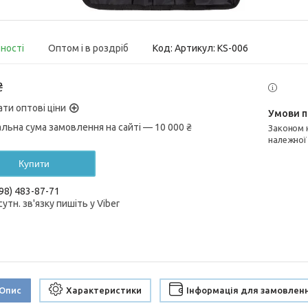
вності
Оптом і в роздріб
Код:
Артикул: KS-006
₴
ати оптові ціни
альна сума замовлення на сайті — 10 000 ₴
Законом не передбачено повернення та обмін даного товару
належної
Купити
98) 483-87-71
сутн. зв'язку пишіть у Viber
Опис
Характеристики
Інформація для замовлен