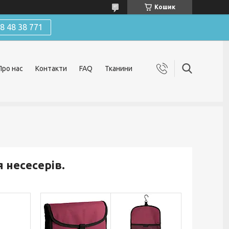
Кошик
 48 38 771
Про нас
Контакти
FAQ
Тканини
 несесерів.