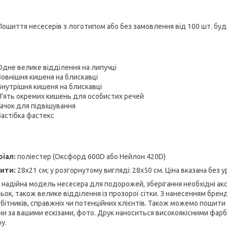
ошиття несесерів з логотипом або без замовлення від 100 шт. будь
Одне велике відділення на липучці
Зовнішня кишеня на блискавці
Внутрішня кишеня на блискавці
П'ять окремих кишень для особистих речей
Гачок для підвішування
Застібка фастекс
ріал:
поліестер (Оксфорд 600D або Нейлон 420D)
ити:
28х21 см; у розгорнутому вигляді: 28х50 см. Ціна вказана без 
, надійна модель несесера для подорожей, зберігання необхідні ак
ьок, також велике відділення із прозорої сітки. З нанесенням бр
обітників, справжніх чи потенційних клієнтів. Також можемо пошити
ни за вашими ескізами, фото. Друк наноситься високоякісними фар
у.