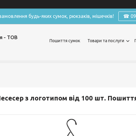
амовлення будь-яких сумок, рюкзаків, мішечків!
☎ 098
я - ТОВ
Пошиття сумок
Товари та послуги
есесер з логотипом від 100 шт. Пошиття