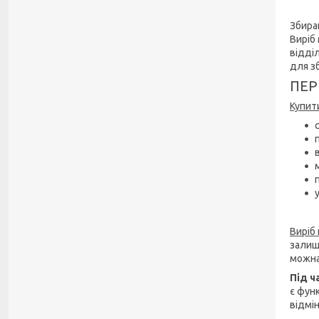
Збира
Виріб
відді
для з
ПЕР
Купит
Виріб
залиш
можна
Під ч
є фун
відмі