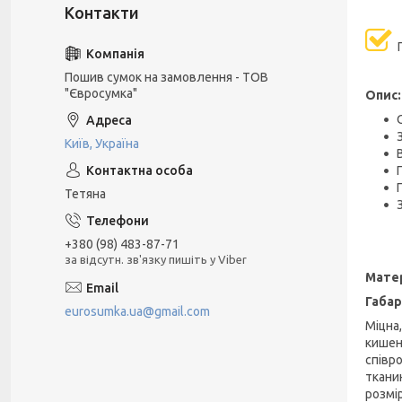
П
Пошив сумок на замовлення - ТОВ
"Євросумка"
Опис:
Київ, Україна
Тетяна
+380 (98) 483-87-71
за відсутн. зв'язку пишіть у Viber
Мате
Габар
eurosumka.ua@gmail.com
Міцна
кишен
співр
ткани
розмір