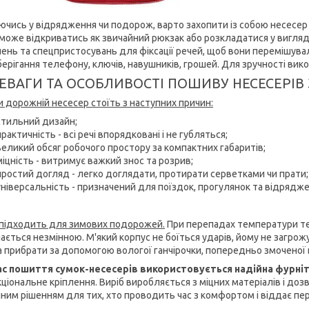
ючись у відрядження чи подорож, варто захопити із собою несесер –
 може відкриватись як звичайний рюкзак або розкладатися у вигляді
лень та спецпристосувань для фіксації речей, щоб вони перемішува
берігання телефону, ключів, навушників, грошей. Для зручності вик
ЕВАГИ ТА ОСОБЛИВОСТІ ПОШИВУ НЕСЕСЕРІВ
и дорожній несесер стоїть з наступних причин:
стильний дизайн;
практичність - всі речі впорядковані і не губляться;
великий обсяг робочого простору за компактних габаритів;
міцність - витримує важкий знос та розрив;
простий догляд - легко доглядати, протирати серветками чи прати;
універсальність - призначений для поїздок, прогулянок та відрядже
 підходить для зимових подорожей.
При перепадах температури те
ається незмінною. М'який корпус не боїться ударів, йому не загр
 прибрати за допомогою вологої ганчірочки, попередньо змоченої 
ас пошиття сумок-несесерів використовується надійна фурніт
кціональне кріплення. Виріб виробляється з міцних матеріалів і доз
нним рішенням для тих, хто проводить час з комфортом і віддає п