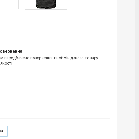
 якості
ня