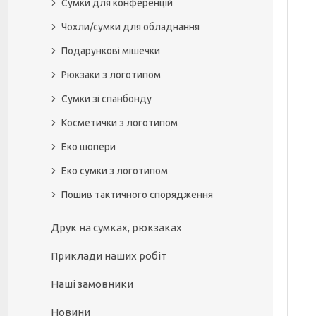
Сумки для конференцій
Чохли/сумки для обладнання
Подарункові мішечки
Рюкзаки з логотипом
Сумки зі спанбонду
Косметички з логотипом
Еко шопери
Еко сумки з логотипом
Пошив тактичного спорядження
Друк на сумках, рюкзаках
Приклади наших робіт
Наші замовники
Новини