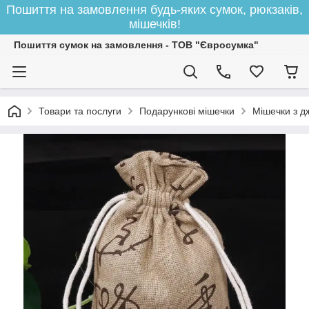
Пошиття на замовлення будь-яких сумок, рюкзаків,
мішечків!
Пошиття сумок на замовлення - ТОВ "Євросумка"
Товари та послуги
Подарункові мішечки
Мішечки з дж