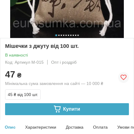
Мішечки з джуту від 100 шт.
В наявності
Код: Артикул M-015
Опт і роздріб
47
₴
Мінімальна сума замовлення на сайті — 10 000 ₴
45 ₴
від 100 шт.
Купити
Опис
Характеристики
Доставка
Оплата
Умови п