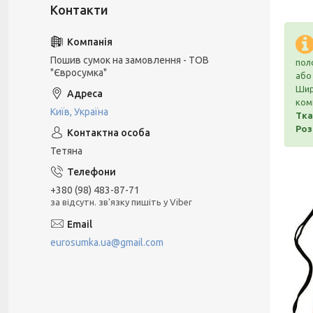
Пошив сумок на замовлення - ТОВ
пол
"Євросумка"
або
Шир
комп
Київ, Україна
Тка
Роз
Тетяна
+380 (98) 483-87-71
за відсутн. зв'язку пишіть у Viber
eurosumka.ua@gmail.com