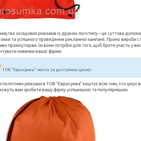
ництво холщових рюкзаків із друком логотипу – це суттєва допомог
товки та успішного проведення рекламної кампанії. Промо вироби с
иво промоутерам. Їм вони потрібні для того, щоб брати участь у вис
нтувати новинки вашої фірми.
ТОВ "Євросумка": якість за доступною ціною!
 полотняні рюкзаки в ТОВ "Євросумка" коштує всім тим, хто цінує в
ожуть вам зробити вашу фірму успішнішою та популярнішою.