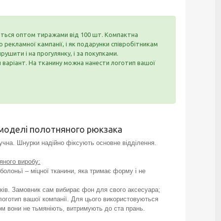
ються оптом тиражами від 100 шт. Компактна
рекламної кампанії, і як подарунки співробітникам
рушити і на прогулянку, і за покупками.
варіант. На тканину можна нанести логотип вашої
моделі полотняного рюкзака
учна. Шнурки надійно фіксують основне відділення.
яного виробу:
ї болоньї – міцної тканини, яка тримає форму і не
нків. Замовник сам вибирає фон для свого аксесуара;
логотип вашої компанії. Для цього використовуються
сом вони не тьмяніють, витримують до ста прань.