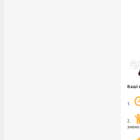
Ваші 
1.
2.
зміню