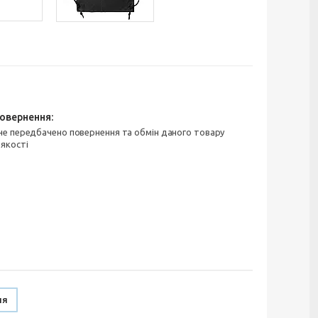
 якості
ня