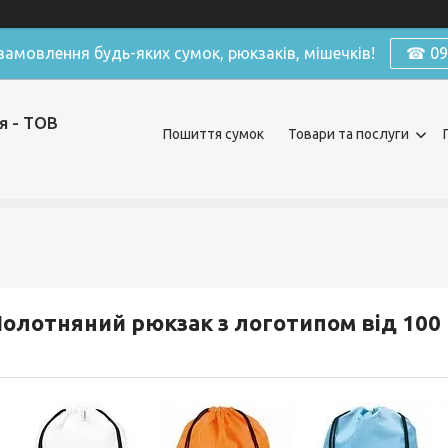
амовлення будь-яких сумок, рюкзаків, мішечків!
☎ 098
я - ТОВ
Пошиття сумок
Товари та послуги
олотняний рюкзак з логотипом від 100 