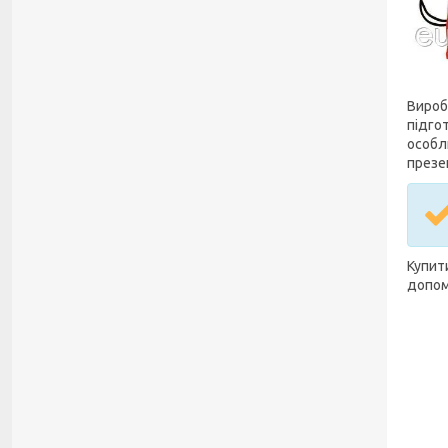
Вироб
підго
особл
презе
Купити
допом