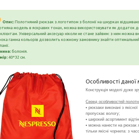
Опис:
Полотняний рюкзак з логотипом з болонії на шнурках відшива
отняна модель в яскравих тонах, можна використовувати як додаток до 
 клієнтам. Універсальний аксесуар ніколи не стане зайвим: з ним можна ви
ока гамма кольорів дозволить кожному замовнику знайти оптимальний 
анії.
нина:
болонія.
мір:
40*32 см.
Особливості даної 
Конструкція моделі дуже зр
Серед особливостей полотн
• рюкзаки виконані з якісно
пропускає вологу;
• широкий асортимент відті
• можна нанести на рюкзак 
тільки якісні чорнила: з ча