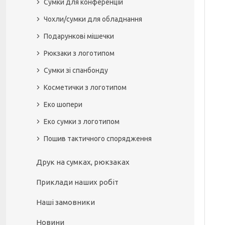
Сумки для конференцій
Чохли/сумки для обладнання
Подарункові мішечки
Рюкзаки з логотипом
Сумки зі спанбонду
Косметички з логотипом
Еко шопери
Еко сумки з логотипом
Пошив тактичного спорядження
Друк на сумках, рюкзаках
Приклади наших робіт
Наші замовники
Новини