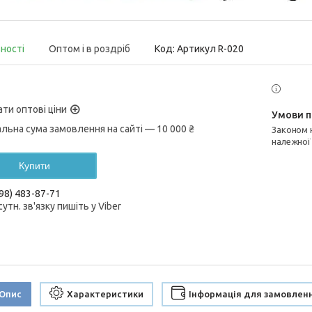
вності
Оптом і в роздріб
Код:
Артикул R-020
ати оптові ціни
альна сума замовлення на сайті — 10 000 ₴
Законом не передбачено повернення та обмін даного товару
належної
Купити
98) 483-87-71
сутн. зв'язку пишіть у Viber
Опис
Характеристики
Інформація для замовлен