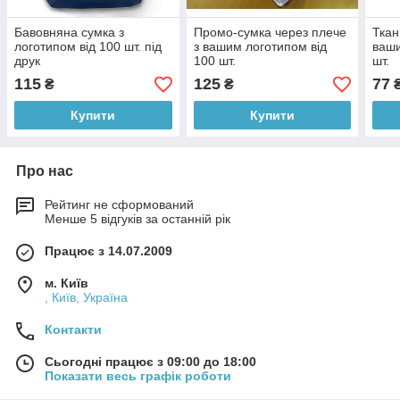
Бавовняна сумка з
Промо-сумка через плече
Ткан
логотипом від 100 шт. під
з вашим логотипом від
ваши
друк
100 шт.
шт.
115
125
77
₴
₴
Купити
Купити
Про нас
Рейтинг не сформований
Менше 5 відгуків за останній рік
Працює з 14.07.2009
м. Київ
, Київ, Україна
Контакти
Сьогодні працює з 09:00 до 18:00
Показати весь графік роботи