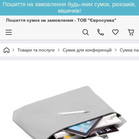
Пошиття на замовлення будь-яких сумок, рюкзаків,
мішечків!
Пошиття сумок на замовлення - ТОВ "Євросумка"
Товари та послуги
Сумки для конференцій
Сумка пап