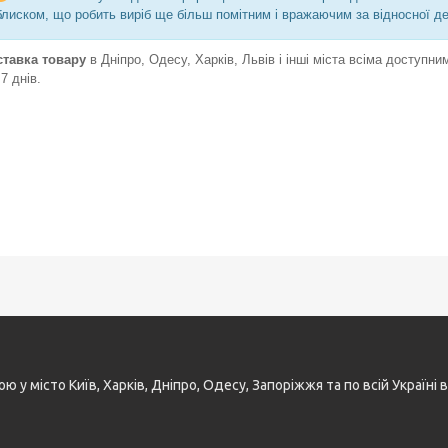
блиском, що робить виріб ще більш помітним і вражаючим за відносної д
ставка товару
в Дніпро, Одесу, Харків, Львів і інші міста всіма доступ
 7 днів.
у місто Київ, Харків, Дніпро, Одесу, Запоріжжя та по всій Україн