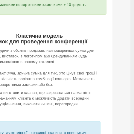
еталевими поворотними замочками + 10 грн/шт.
Класична модель
мок для проведення конференції
одячи з обсягів продажів, найпоширеніша сумка для
, виставок, з логотипом або брендуванням будь
имволікою в нашому каталозі.
актична, зручна
сумка для тих, хто цінує свої гроші і
 кількість варіантів комбінації кольорів. Можливість
поворотними замками або без.
 виготовити клапан, що закривається на магнітні
бажанням клієнта є можливість додати всередині
 ущільнення, виконати кишені, перегородки.
ну
, дуже міцної і красивої тканини, з невеликим