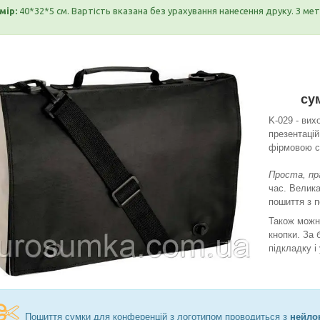
мір:
40*32*5 см. Вартість вказана без урахування нанесення друку. З м
су
K-029 - вих
презентацій
фірмовою с
Проста, пр
час. Велика
пошиття з 
Також можна
кнопки. За 
підкладку і
Пошиття сумки для конференцій з логотипом проводиться з
нейло