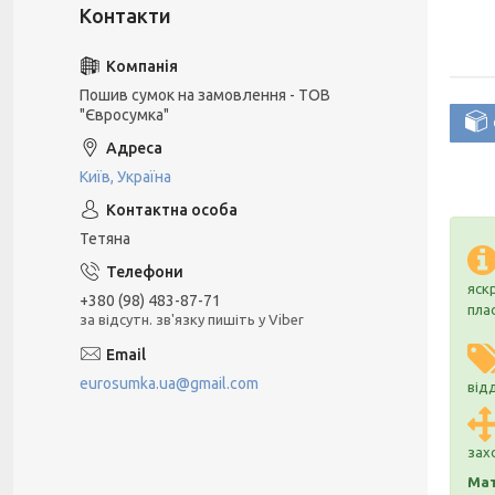
Пошив сумок на замовлення - ТОВ
"Євросумка"
Київ, Україна
Тетяна
яск
+380 (98) 483-87-71
пла
за відсутн. зв'язку пишіть у Viber
eurosumka.ua@gmail.com
відд
зах
Мат