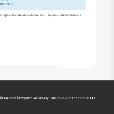
ешевизни.
ними транспортними компаніями. Терміни виготовлення
і від нашого інтернет-магазину. Замовити оптове пошиття