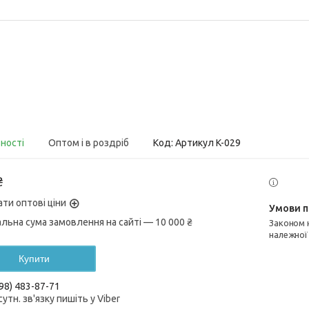
вності
Оптом і в роздріб
Код:
Артикул K-029
₴
ати оптові ціни
альна сума замовлення на сайті — 10 000 ₴
Законом не передбачено повернення та обмін даного товару
належної
Купити
98) 483-87-71
сутн. зв'язку пишіть у Viber