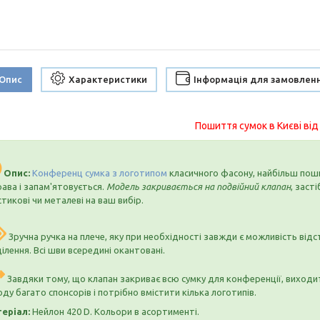
Опис
Характеристики
Інформація для замовлен
Пошиття сумок в Києві від
Опис:
Конференц сумка з логотипом
класичного фасону, найбільш поши
рава і запам'ятовується.
Модель закривається на подвійний клапан
, заст
стикові чи металеві на ваш вибір.
Зручна ручка на плече, яку при необхідності завжди є можливість відс
ілення. Всі шви всередині окантовані.
Завдяки тому, що клапан закриває всю сумку для конференції, виходи
оду багато спонсорів і потрібно вмістити кілька логотипів.
еріал:
Нейлон 420 D. Кольори в асортименті.