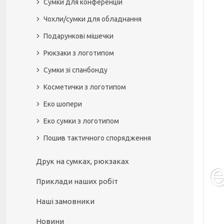
Сумки для конференцій
Чохли/сумки для обладнання
Подарункові мішечки
Рюкзаки з логотипом
Сумки зі спанбонду
Косметички з логотипом
Еко шопери
Еко сумки з логотипом
Пошив тактичного спорядження
Друк на сумках, рюкзаках
Приклади наших робіт
Наші замовники
Новини