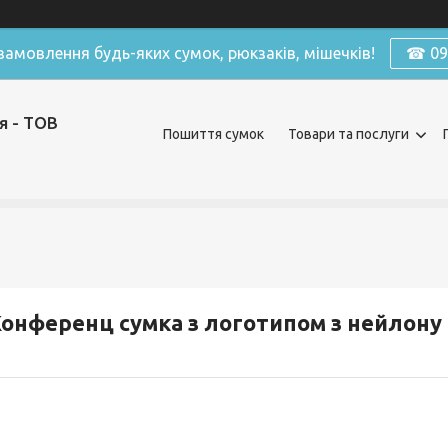
амовлення будь-яких сумок, рюкзаків, мішечків!
☎ 098
я - ТОВ
Пошиття сумок
Товари та послуги
онференц сумка з логотипом з нейлону 