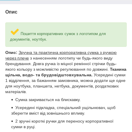
Опис
Пошиття корпоративних сумок з логотипом для
документів, ноутбук.
Опис:
Зручна та практична корпоративна сумка з ручкою
через плече
з нанесенням логотипу чи будь-якого виду
брендування. Довга ручка із міцної ремінної стрічки будь-
якого кольору з можливістю регулювання по довжині.
Тканина
щільна, водо- та брудовідштовхувальна.
Усередині сумки
1 відділення, за бажанням замовника, можна додати ще одне
для ноутбука, планшета, нетбука, документів, роздаткових
матеріалів.
Сумка закривається на блискавку.
Усередині підкладка, спеціальний ущільнювач, щоб
зберегти вміст від зовнішнього впливу.
2 зручні короткі ручки для переносу корпоративної
сумки в руці.