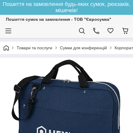
Пошиття на замовлення будь-яких сумок, рюкзаків,
мішечків!
Пошиття сумок на замовлення - ТОВ "Євросумка"
Товари та послуги
Сумки для конференцій
Корпорат