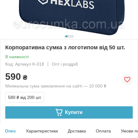
Корпоративна сумка з логотипом від 50 шт.
В наявності
Код: Артикул K-018
Опт і роздріб
590
₴
Мінімальна сума замовлення на сайті — 10 000 ₴
580 ₴
від 200 шт.
Купити
Опис
Характеристики
Доставка
Оплата
Умови п