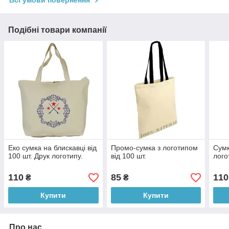
Подібні товари компанії
Еко сумка на блискавці від
Промо-сумка з логотипом
Сумк
100 шт. Друк логотипу.
від 100 шт.
лого
110
85
110
₴
₴
Купити
Купити
Про нас