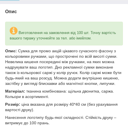
Опис
Виготовлення на замовлення від 100 шт. Точну вартість
вашого тиражу уточнюйте за тел. або імейлом.
Опис:
Сумка для промо акцій цікавого сучасного фасону з
кольоровими ручками, що прострочені по всій висоті сумки.
Невелика кишеня посередині між ручками, на яких можна
надрукувати ваш логотип. Дно рекламної сумки виконане
також із кольорової саржі у колір ручок. Колір саржі може бути
будь-який на ваш розсуд. Можна додати внутрішню кишеню,
застібку у вигляді блискавки або магнітної кнопки, липучки.
Матеріал:
тканина комбінована: щільна двонитка, саржа.
Кольори в асортименті.
Розмір:
ціна вказана для розміру 40*40 см (без урахування
вартості друку).
Нанесення логотипу будь-якої складності. Стійкість друку –
витримує до 100 прань.