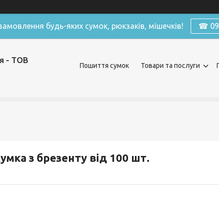
амовлення будь-яких сумок, рюкзаків, мішечків!
☎ 098
я - ТОВ
Пошиття сумок
Товари та послуги
умка з брезенту від 100 шт.