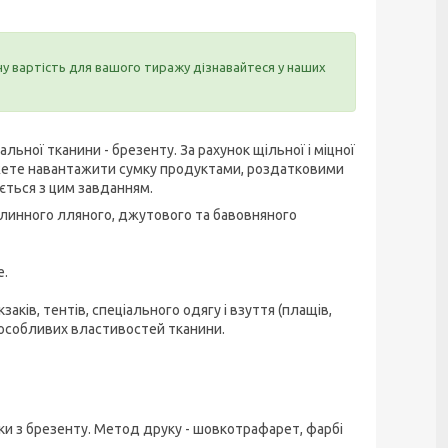
ну вартість для вашого тиражу дізнавайтеся у наших
льної тканини - брезенту. За рахунок щільної і міцної
ожете навантажити сумку продуктами, роздатковими
ється з цим завданням.
слинного лляного, джутового та бавовняного
е.
ків, тентів, спеціального одягу і взуття (плащів,
а особливих властивостей тканини.
ки з брезенту. Метод друку - шовкотрафарет, фарбі