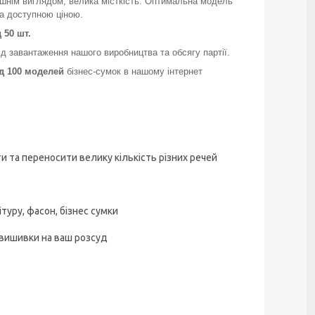
ішнім виглядом, велика місткість. Оптимальна модель
за доступною ціною.
д 50 шт.
ід завантаження нашого виробництва та обсягу партії.
д 100 моделей
бізнес-сумок в нашому інтернет
и та переносити велику кількість різних речей
туру, фасон, бізнес сумки
вишивки на ваш розсуд