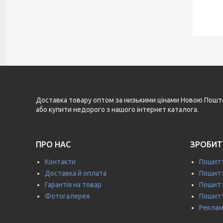
Доставка товару оптом за низькими цінами Новою Поштою 
або купити недорого з нашого інтернет каталога.
ПРО НАС
ЗРОБИТ
Контакти
Пошитт
Доставка й оплата
Пошитт
Гарантія на товар
Пошитт
Фотогалерея
Пошитт
Реклам