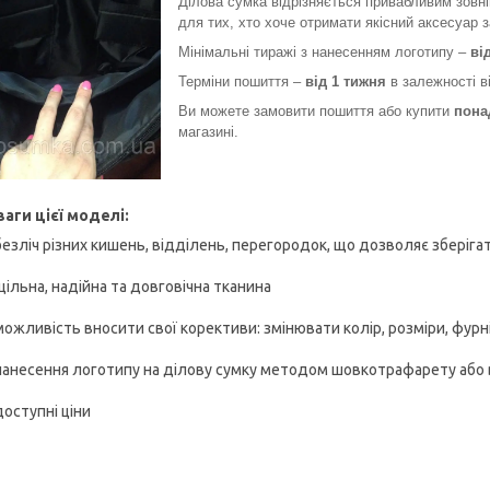
Ділова сумка відрізняється привабливим зовн
для тих, хто хоче отримати якісний аксесуар 
Мінімальні тиражі з нанесенням логотипу –
ві
Терміни пошиття –
від 1 тижня
в залежності в
Ви можете замовити пошиття або купити
пона
магазині.
аги цієї моделі:
безліч різних кишень, відділень, перегородок, що дозволяє зберігат
щільна, надійна та довговічна тканина
можливість вносити свої корективи: змінювати колір, розміри, фурні
нанесення логотипу на ділову сумку методом шовкотрафарету або 
доступні ціни