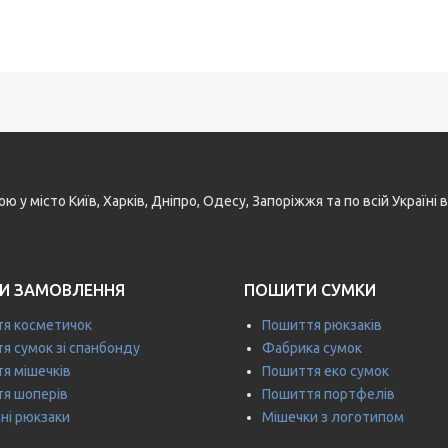
у місто Київ, Харків, Дніпро, Одесу, Запоріжжя та по всій Україн
И ЗАМОВЛЕННЯ
ПОШИТИ СУМКИ
я косметичок
Пошиття рюкзаків
я сумок зі спанбонду
Фабрика сумок
я мішечків
Пошиття еко сумок
я шоперів
Пошиття портфелів
ні рюкзаки
Мішечки з логотипом