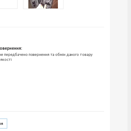
 якості
ня