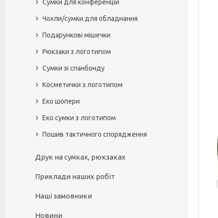
Сумки для конференцій
Чохли/сумки для обладнання
Подарункові мішечки
Рюкзаки з логотипом
Сумки зі спанбонду
Косметички з логотипом
Еко шопери
Еко сумки з логотипом
Пошив тактичного спорядження
Друк на сумках, рюкзаках
Приклади наших робіт
Наші замовники
Новини