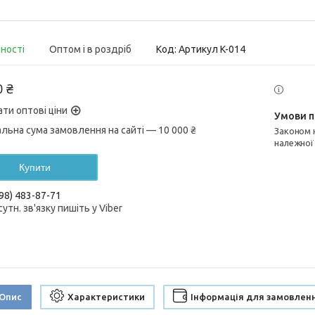
вності
Оптом і в роздріб
Код:
Артикул K-014
0 ₴
ати оптові ціни
альна сума замовлення на сайті — 10 000 ₴
Законом не передбачено повернення та обмін даного товару
належної
Купити
98) 483-87-71
сутн. зв'язку пишіть у Viber
Опис
Характеристики
Інформація для замовлен