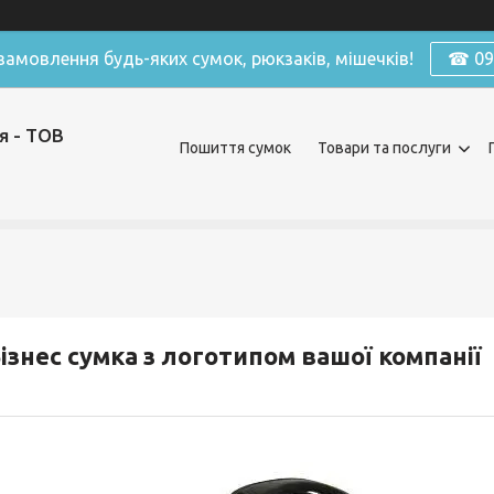
амовлення будь-яких сумок, рюкзаків, мішечків!
☎ 098
я - ТОВ
Пошиття сумок
Товари та послуги
ізнес сумка з логотипом вашої компанії