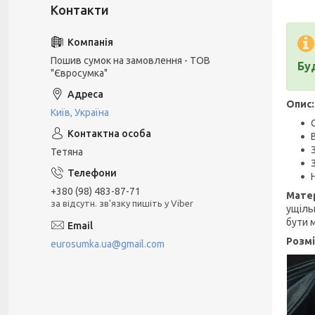
Пошив сумок на замовлення - ТОВ
Бу
"Євросумка"
Опис:
Київ, Україна
Тетяна
+380 (98) 483-87-71
Матер
за відсутн. зв'язку пишіть у Viber
ущіль
бути 
Розмі
eurosumka.ua@gmail.com