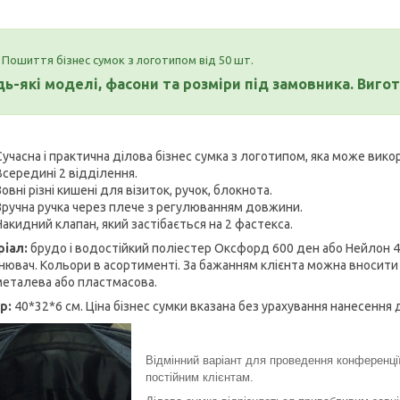
Пошиття бізнес сумок з логотипом від 50 шт.
дь-які моделі, фасони та розміри під замовника. Виг
Сучасна і практична ділова бізнес сумка з логотипом, яка може вик
Всередині 2 відділення.
Зовні різні кишені для візиток, ручок, блокнота.
Зручна ручка через плече з регулюванням довжини.
Накидний клапан, який застібається на 2 фастекса.
іал:
брудо і водостійкий поліестер Оксфорд 600 ден або Нейлон 42
нювач. Кольори в асортименті. За бажанням клієнта можна вносити 
металева або пластмасова.
р:
40*32*6 см. Ціна бізнес сумки вказана без урахування нанесення 
Відмінний варіант для проведення конференції
постійним клієнтам.