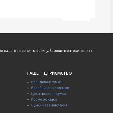
і від нашого інтернет-магазину. Замовити оптове пошиття
НАШЕ ПІДПРИЄМСТВО
Брендовані сумки
Виробництво рюкзаків
Цех з пошиття сумок
Промо рюкзаки
Сумки на замовлення