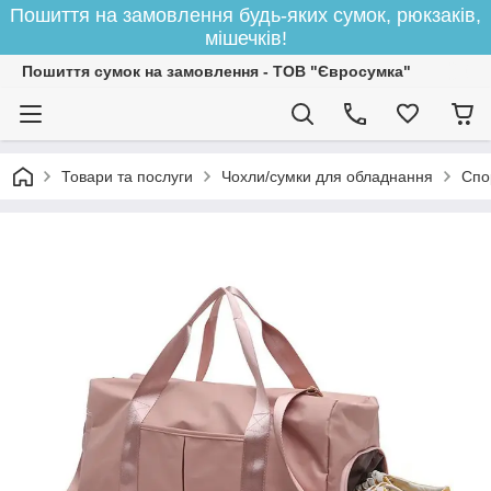
Пошиття на замовлення будь-яких сумок, рюкзаків,
мішечків!
Пошиття сумок на замовлення - ТОВ "Євросумка"
Товари та послуги
Чохли/сумки для обладнання
Спор