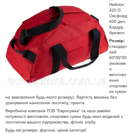
Нейлон
420 D,
Оксфорд
600 ден,
Кордур,
брезент.
Розмір:
стандарт
ний
60*30*30.
(можлив
е
виготовл
ення
спортивн
их сумок
на замовлення будь-якого розміру). Вартість вказана без
урахування нанесення логотипу, принта.
Виробнича компанія ТОВ "Євросумка" та наші швейні
потужності виготовляє спортивні сумки будь-яких моделей з
логотипом вашого підприємства, фітнес клубу.
Будь-які розміри, фасони, цінові категорії.