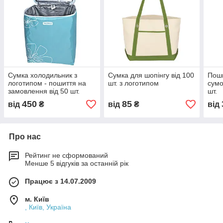
Сумка холодильник з
Сумка для шопінгу від 100
Поши
логотипом - пошиття на
шт. з логотипом
сумо
замовлення від 50 шт.
шт.
450
85
від
₴
від
₴
від
Про нас
Рейтинг не сформований
Менше 5 відгуків за останній рік
Працює з 14.07.2009
м. Київ
, Київ, Україна