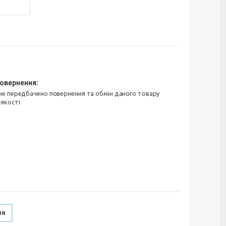
 якості
ня