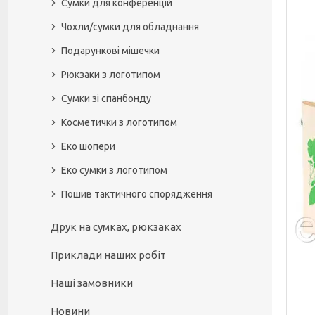
Сумки для конференцій
Чохли/сумки для обладнання
Подарункові мішечки
Рюкзаки з логотипом
Сумки зі спанбонду
Косметички з логотипом
Еко шопери
Еко сумки з логотипом
Пошив тактичного спорядження
Друк на сумках, рюкзаках
Приклади наших робіт
Наші замовники
Новини