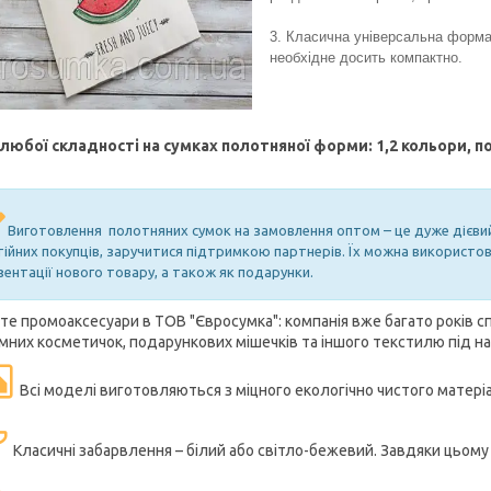
3. Класична універсальна форма:
необхідне досить компактно.
любої складності на сумках полотняної форми: 1,2 кольори, п
Виготовлення полотняних сумок на замовлення оптом – це дуже дієвий 
тійних покупців, заручитися підтримкою партнерів. Їх можна використо
зентації нового товару, а також як подарунки.
те промоаксесуари в ТОВ "Євросумка": компанія вже багато років сп
мних косметичок, подарункових мішечків та іншого текстилю під н
Всі моделі виготовляються з міцного екологічно чистого матері
Класичні забарвлення – білий або світло-бежевий. Завдяки цьом