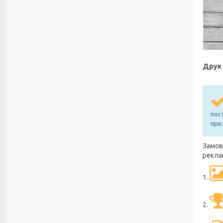
Друк 
пос
пре
Замов
рекла
1.
2.