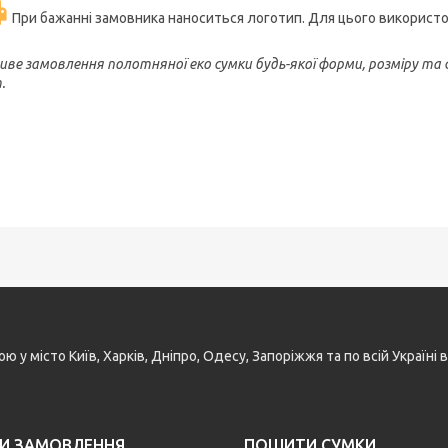
При бажанні замовника наноситься логотип. Для цього використову
ве замовлення полотняної еко сумки будь-якої форми, розміру та
.
у місто Київ, Харків, Дніпро, Одесу, Запоріжжя та по всій Україн
И ЗАМОВЛЕННЯ
ПОШИТИ СУМКИ