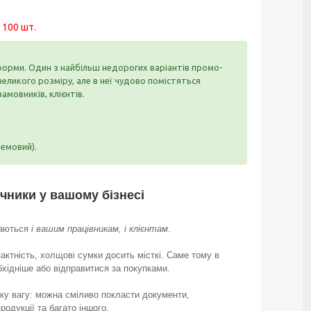
 100 шт.
орми. Один з найбільш недорогих варіантів промо-
еликого розміру, але в неї чудово помістяться
амовників, клієнтів.
ремовий).
чники у вашому бізнесі
баються
і вашим працівникам, і клієнтам
.
ктність, холщові сумки досить місткі. Саме тому в
хідніше або відправитися за покупками.
у вагу: можна сміливо покласти документи,
родукції та багато іншого.