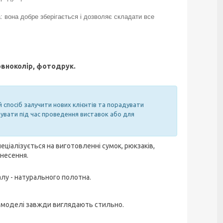
 вона добре зберігається і дозволяє складати все
овноколір, фотодрук.
спосіб залучити нових клієнтів та порадувати
вувати під час проведення виставок або для
еціалізується на виготовленні сумок, рюкзаків,
анесення.
алу - натурального полотна.
у моделі завжди виглядають стильно.