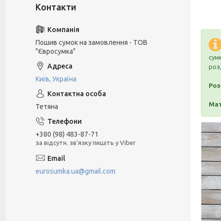
Пошив сумок на замовлення - ТОВ
"Євросумка"
сум
роз
Київ, Україна
Роз
Мат
Тетяна
+380 (98) 483-87-71
за відсутн. зв'язку пишіть у Viber
eurosumka.ua@gmail.com