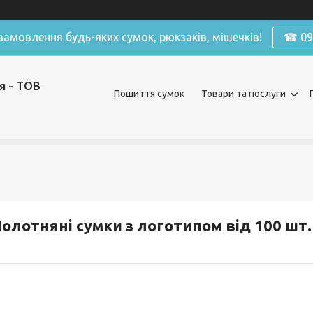
амовлення будь-яких сумок, рюкзаків, мішечків!
☎ 098
я - ТОВ
Пошиття сумок
Товари та послуги
олотняні сумки з логотипом від 100 шт.