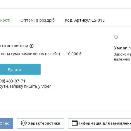
вності
Оптом і в роздріб
Код:
Артикул ES-015
ати оптові ціни
альна сума замовлення на сайті — 10 000 ₴
Законом не передбачено повернення та обмін даного товару
належної
Купити
98) 483-87-71
сутн. зв'язку пишіть у Viber
Опис
Характеристики
Інформація для замовлен