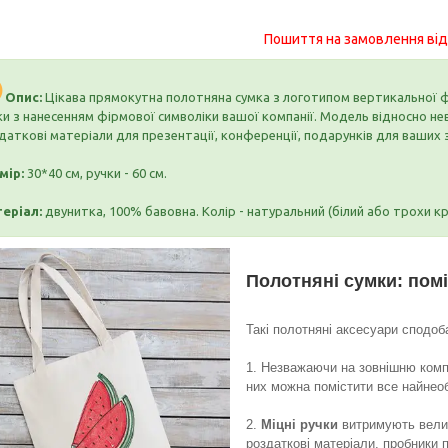
Пошиття на замовлення від
Опис:
Цікава прямокутна полотняна сумка з логотипом вертикальної ф
ки з нанесенням фірмової символіки вашої компанії. Модель відносно нев
даткові матеріали для презентації, конференції, подарунків для ваших з
мір:
30*40 см, ручки - 60 см.
еріал:
двунитка, 100% бавовна. Колір - натуральний (білий або трохи к
Полотняні сумки: помі
Такі полотняні аксесуари сподо
1. Незважаючи на зовнішню компа
них можна помістити все найнеоб
2.
Міцні ручки
витримують велик
роздаткові матеріали, пробники п