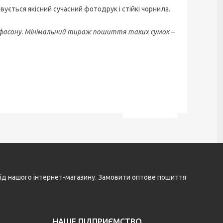
ється якісний сучасний фотодрук і стійкі чорнила.
 фасону. Мінімальний тираж пошиття таких сумок –
і від нашого інтернет-магазину. Замовити оптове пошиття
НАШЕ ПІДПРИЄМСТВО