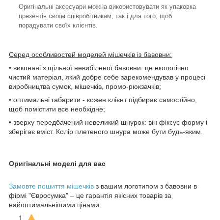
Оригінальні аксесуари можна використовувати як упаковка
презентів своїм співробітникам, так і для того, щоб
порадувати своїх клієнтів.
Серед особливостей моделей мішечків із бавовни:
• виконані з щільної невибіленої бавовни: це екологічно
чистий матеріал, який добре себе зарекомендував у процесі
виробництва сумок, мішечків, промо-рюкзачків;
• оптимальні габарити - кожен клієнт підбирає самостійно,
щоб помістити все необхідне;
• зверху передбачений невеликий шнурок: він фіксує форму і
зберігає вміст. Колір плетеного шнура може бути будь-яким.
Оригінальні моделі для вас
Замовте пошиття мішечків
з вашим логотипом з бавовни в
фірмі "Євросумка" – це гарантія якісних товарів за
найоптимальнішими цінами.