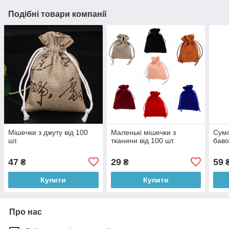
Подібні товари компанії
Мішечки з джуту від 100
Маленькі мішечки з
Сумо
шт.
тканини від 100 шт.
баво
47
29
59
₴
₴
Купити
Купити
Про нас