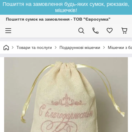
Пошиття на замовлення будь-яких сумок, рюкзаків,
мішечків!
Пошиття сумок на замовлення - ТОВ "Євросумка"
Товари та послуги
Подарункові мішечки
Мішечки з ба