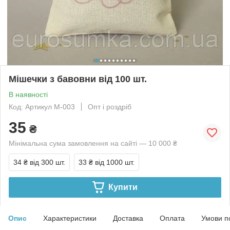
Мішечки з бавовни від 100 шт.
В наявності
Код: Артикул M-003
Опт і роздріб
35
₴
Мінімальна сума замовлення на сайті — 10 000 ₴
34 ₴
від 300 шт.
33 ₴
від 1000 шт.
Купити
Опис
Характеристики
Доставка
Оплата
Умови п