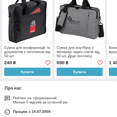
Сумка для конференцій та
Сумка для ноутбука з
Бізн
документів з логотипом від
меланжу через плече від
вашо
50 шт.
50 шт. Друк логотипу
240
690
1 4
₴
₴
Купити
Купити
Про нас
Рейтинг не сформований
Менше 5 відгуків за останній рік
Працює з 14.07.2009