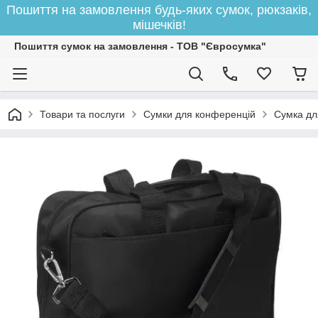
Пошиття на замовлення будь-яких сумок, рюкзаків,
мішечків!
Пошиття сумок на замовлення - ТОВ "Євросумка"
Товари та послуги
Сумки для конференцій
Сумка для