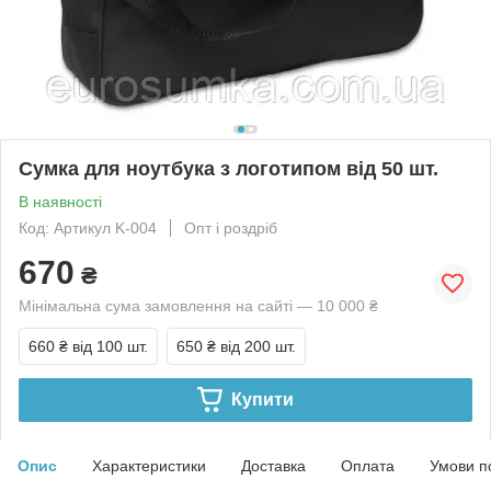
Сумка для ноутбука з логотипом від 50 шт.
В наявності
Код: Артикул K-004
Опт і роздріб
670
₴
Мінімальна сума замовлення на сайті — 10 000 ₴
660 ₴
від 100 шт.
650 ₴
від 200 шт.
Купити
Опис
Характеристики
Доставка
Оплата
Умови п