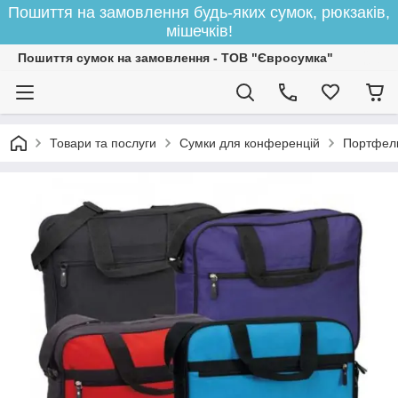
Пошиття на замовлення будь-яких сумок, рюкзаків,
мішечків!
Пошиття сумок на замовлення - ТОВ "Євросумка"
Товари та послуги
Сумки для конференцій
Портфель