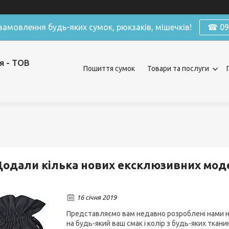
амовлення будь-яких сумок, рюкзаків, мішечків!
☎ 098
я - ТОВ
Пошиття сумок
Товари та послуги
одали кілька нових ексклюзивних мод
16 січня 2019
Представляємо вам недавно розроблені нами но
на будь-який ваш смак і колір з будь-яких ткани