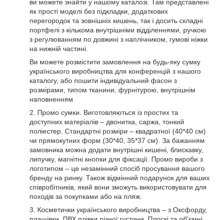
ви можете знайти у нашому каталозі. Там представлені
як прості моделі без підкладки, додаткових
перегородок та зовнішніх кишень, так і досить складні
портфелі з кількома внутрішніми відділеннями, ручкою
з регулюванням по довжині з наплічником, гумові ніжки
на нижній частині.
Ви можете розмістити замовлення на будь-яку сумку
українського виробництва для конференцій з нашого
каталогу, або пошити індивідуальний фасон з
розмірами, типом тканини, фурнітурою, внутрішнім
наповненням.
2. Промо сумки. Виготовляються із простих та
доступних матеріалів – двонитка, саржа, тонкий
поліестер. Стандартні розміри – квадратної (40*40 см)
чи прямокутних форм (30*40, 35*37 см). За бажанням
замовника можна додати внутрішні кишені, блискавку,
липучку, магнітні кнопки для фіксації. Промо вироби з
логотипом – це незамінний спосіб просування вашого
бренду на ринку. Також відмінний подарунок для ваших
співробітників, який вони зможуть використовувати для
походів за покупками або на пляж.
3. Косметички українського виробництва – з Оксфорду,
плащівки, ПВХ плівки різної густини. Плоскі та об'ємні