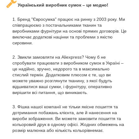
Український виробник сумок – це модно!
Бренд "Євросумка" працює на ринку з 2003 року. Ми
співпрацюємо з постачальниками тканин та
виробниками фурнітури на основі прямих договорів. Це
виключає додаткові націнки та проблеми з якістю
сировини.
Звикли замовляти на Aliexpress? Чому б не
спробувати працювати з виробником сумок в Україні –
це надійно, зручно, недорого та в максимально
стислий термін. Додатковим плюсом є те, що ви
можете уважно розглянути тканину, з якої будуть
відшиватися ваші сумки, і фурнітуру, оперативно
вирішити всі питання, що виникають.
Фішка нашої компанії не тільки якісне пошиття та
дотримання побажань клієнта, але й нанесення на
вироби зображення. Ви можете замовити пошиття та
кольоровий друк в одному офісі. Жодних обмежень на
розмір малюнка або кількість кольорівнемає.