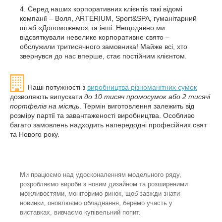
Серед наших корпоративних клієнтів такі відомі
компанії – Воля, ARTERIUM, Sport&SPA, гуманітарний
штаб «Допоможемо» та інші. Нещодавно ми
відсвяткували невелике корпоративне свято –
обслужили тритисячного замовника! Майже всі, хто
звернувся до нас вперше, стає постійним клієнтом.
Наші потужності з
виробництва різноманітних сумок
дозволяють випускати
до 10 тисяч промосумок або 2 тисячі
портфелів на місяць
. Термін виготовлення залежить від
розміру партії та завантаженості виробництва. Особливо
багато замовлень надходить напередодні професійних свят
та Нового року.
Ми працюємо над удосконаленням модельного ряду,
розробляємо вироби з новим дизайном та розширеними
можливостями, моніторимо ринок, щоб завжди знати
новинки, оновлюємо обладнання, беремо участь у
виставках, вивчаємо купівельний попит.