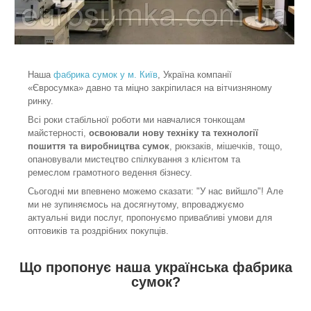
Наша
фабрика сумок у м. Київ
, Україна компанії
«Євросумка» давно та міцно закріпилася на вітчизняному
ринку.
Всі роки стабільної роботи ми навчалися тонкощам
майстерності,
освоювали нову техніку та технології
пошиття та виробництва сумок
, рюкзаків, мішечків, тощо,
опановували мистецтво спілкування з клієнтом та
ремеслом грамотного ведення бізнесу.
Сьогодні ми впевнено можемо сказати: "У нас вийшло"! Але
ми не зупиняємось на досягнутому, впроваджуємо
актуальні види послуг, пропонуємо привабливі умови для
оптовиків та роздрібних покупців.
Що пропонує наша українська фабрика
сумок?