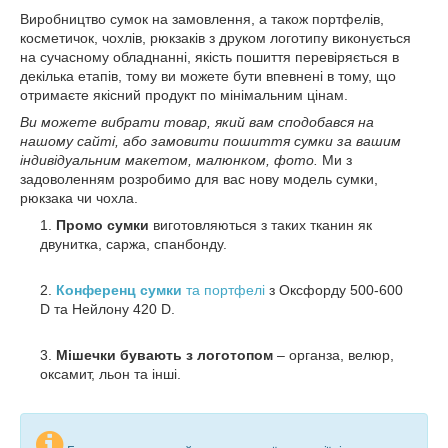
Виробництво сумок на замовлення, а також портфелів,
косметичок, чохлів, рюкзаків з друком логотипу виконується
на сучасному обладнанні, якість пошиття перевіряється в
декілька етапів, тому ви можете бути впевнені в тому, що
отримаєте якісний продукт по мінімальним цінам.
Ви можете вибрати товар, який вам сподобався на
нашому сайті, або замовити пошиття сумки за вашим
індивідуальним макетом, малюнком, фото.
Ми з
задоволенням розробимо для вас нову модель сумки,
рюкзака чи чохла.
Промо сумки
виготовляються з таких тканин як
двунитка, саржа, спанбонду.
Конференц сумки
та портфелі
з Оксфорду 500-600
D та Нейлону 420 D.
Мішечки бувають з логотопом
– органза, велюр,
оксамит, льон та інші.