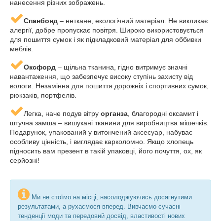
нанесення різних зображень.
Спанбонд
– неткане, екологічний матеріал. Не викликає
алергії, добре пропускає повітря. Широко використовується
для пошиття сумок і як підкладковий матеріал для оббивки
меблів.
Оксфорд
– щільна тканина, гідно витримує значні
навантаження, що забезпечує високу ступінь захисту від
вологи. Незамінна для пошиття дорожніх і спортивних сумок,
рюкзаків, портфелів.
Легка, наче подув вітру
органза
, благородні оксамит і
штучна замша – вишукані тканини для виробництва мішечків.
Подарунок, упакований у витончений аксесуар, набуває
особливу цінність, і виглядає карколомно. Якщо хлопець
підносить вам презент в такій упаковці, його почуття, ох, як
серйозні!
Ми не стоїмо на місці, насолоджуючись досягнутими
результатами, а рухаємося вперед. Вивчаємо сучасні
тенденції моди та передовий досвід, властивості нових