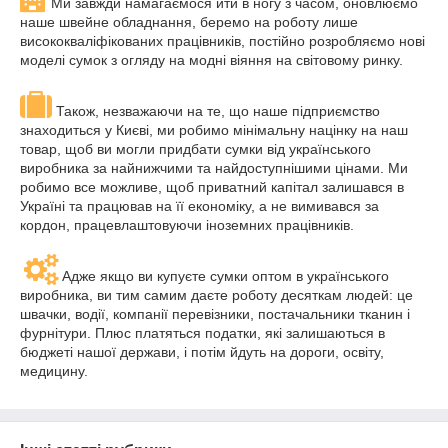
Ми завжди намагаємося йти в ногу з часом, оновлюємо
наше швейне обладнання, беремо на роботу лише
висококваліфікованих працівників, постійно розробляємо нові
моделі сумок з огляду на модні віяння на світовому ринку.
Також, незважаючи на те, що наше підприємство
знаходиться у Києві, ми робимо мінімальну націнку на наш
товар, щоб ви могли придбати сумки від українського
виробника за найнижчими та найдоступнішими цінами. Ми
робимо все можливе, щоб приватний капітал залишався в
Україні та працював на її економіку, а не вимивався за
кордон, працевлаштовуючи іноземних працівників.
Адже якщо ви купуєте сумки оптом в українського
виробника, ви тим самим даєте роботу десяткам людей: це
швачки, водії, компанії перевізники, постачальники тканин і
фурнітури. Плюс платяться податки, які залишаються в
бюджеті нашої держави, і потім йдуть на дороги, освіту,
медицину.